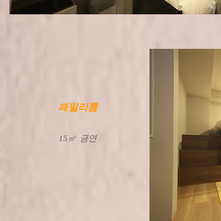
패밀리룸
15㎡
​금연