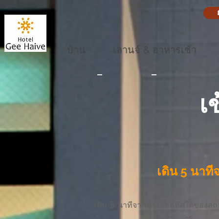
บ้าน
เลานจ์ & อาหารเช้า
เข
เดิน 5 นาที
เดิน 5 นาทีจากทางออกทิศใต้ของส