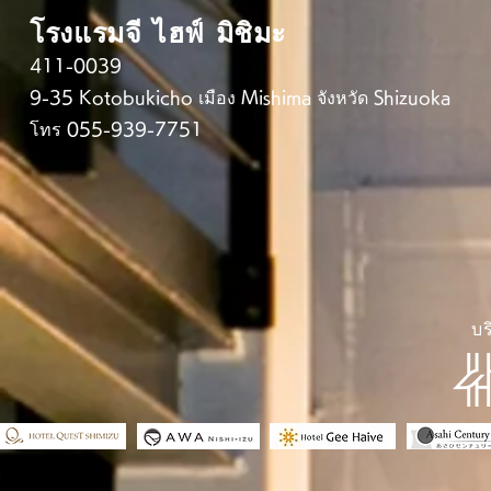
โรงแรมจี ไฮฟ์ มิชิมะ
411-0039
9-35 Kotobukicho เมือง Mishima จังหวัด Shizuoka
โทร 055-939-7751
บร