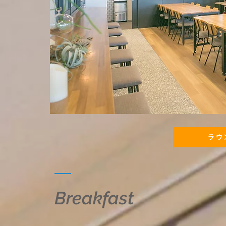
ラウ
​Breakfast