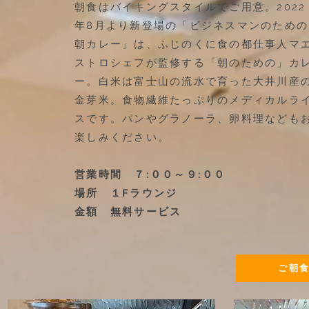
朝食はバイキングスタイルでご用意。2022
年8月より新登場の「ビジネスマンのための
朝カレー」は、ふじのくに食の都仕事人マ
ストロシェフが監修する「朝のための」カ
ー。白米は富士山の流水で育った大井川産
金芽米。食物繊維たっぷりのメディカルラ
スです。パンやグラノーラ、卵料理なども
楽しみください。
営業時間 ７:００～９:００
​場所 １Fラウンジ
​金額 無料サービス
ご朝