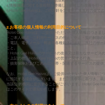
3.情報に関する法令及びその他規範を遵守します。
4.情報保護に関する規程類を整備し、継続した改善を行っ
5.Hotel Gee Haiveは、この方針を文書化し本規程の
2.お客様の個人情報の利用目的について
Hotel Gee Haiveは、ご提供いただいた個人情報に
・ご本人確認、ご利用サービスの停止・中止・契約解除の
・電話、電子メール、郵送等各種媒体により、当社のサー
こと。
・Hotel Gee Haiveのサービスの改善又は新たなサービ
・上記の他、Hotel Gee Haiveの営業に関する行為。
・損害保険およびこれらに付帯・関連するサービスの提供
なお、Hotel Gee Haiveは、ご提供いただいた個
に預託する場合がございます。また、法令等に基づき、裁
当該公 的機関に提供することがございます。Hotel Gee
はこのサイトで通知いたします。