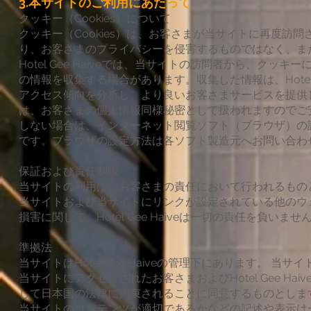
3.本サイトのご利用にあたって
クッキー（Cookies）について
クッキー（Cookies）は、お客さまが当サイトに再度
り、お客さまのプライバシーを侵害するものではなく、ま
Hotel Gee Haiveでは、当サイトの訪問者から、
の情報を収集する場合があります。収集した情報は、Hotel
アクセス傾向を分析し、より良いお客さまサービスを提供
は、お客さまの個人情報同様秘密として扱われますのでご
しない場合は、インターネット閲覧ソフト（ブラウザ）の設
です。ブラウザの設定方法は各ソフト製造元へお問い合わ
保証および責任制限
当サイトの利用は、お客さまの責任において行われるもの
当サイトおよび当サイトにリンクが設定されている他のウ
損害に関して、Hotel Gee Haiveは一切の責任を負いませ
準拠法
当サイトはHotel Gee Haiveの管理下にあります。
当サイトにアクセスされたお客さまおよびHotel Gee 
して日本国の法律に拘束されることに同意するものとします。ま
当サイトのコンテンツが適切であるかなどの記述や表示は